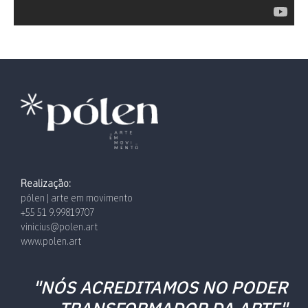
Realização:
pólen | arte em movimento
+55 51 9.99819707
vinicius@polen.art
www.polen.art
"NÓS ACREDITAMOS NO PODER