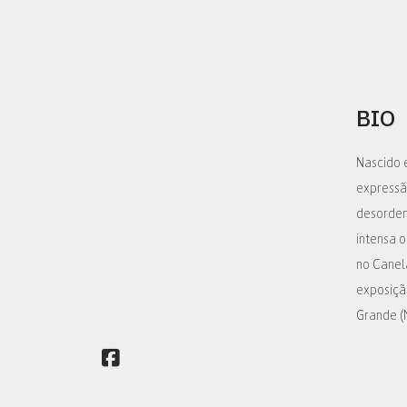
BIO
Nascido 
expressão
desordem
intensa o
no Canela
exposiçã
Grande (