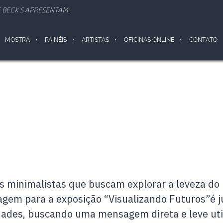
 BECK'S APRESENTAM:
MOSTRA
PAINÉIS
ARTISTAS
OFICINAS ONLINE
CONTATO
s minimalistas que buscam explorar a leveza d
agem para a exposição “Visualizando Futuros”é 
ades, buscando uma mensagem direta e leve util