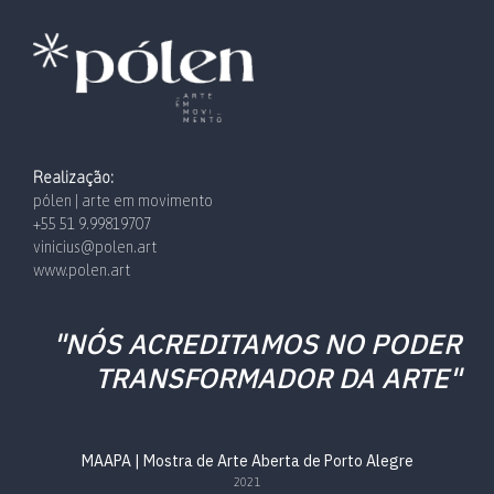
Realização:
pólen | arte em movimento
+55 51 9.99819707
vinicius@polen.art
www.polen.art
"NÓS ACREDITAMOS NO PODER
TRANSFORMADOR DA ARTE"
MAAPA | Mostra de Arte Aberta de Porto Alegre
2021