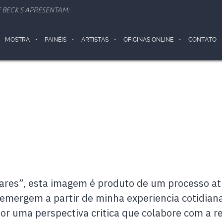
 BECK'S APRESENTAM:
MOSTRA
PAINÉIS
ARTISTAS
OFICINAS ONLINE
CONTATO
ares”, esta imagem é produto de um processo atr
e emergem a partir de minha experiencia cotidia
or uma perspectiva critica que colabore com a r